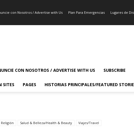
uncie con Nosotros / Advertise with Us
Plan Para Emergencias
Lugares de Dist
UNCIE CON NOSOTROS / ADVERTISE WITH US
SUBSCRIBE
N SITES
PAGES
HISTORIAS PRINCIPALES/FEATURED STORIE
Religión
Salud & Belleza/Health & Beauty
Viajes/Travel