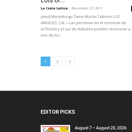
Lots of...
La Costa Latina
-
November 21, 2017
¡Amid Montelongo Tiene Mucho Talento! LOS
ANGELES, Cal.—Las personas en el noroeste de
la Florida y el sur de Alabama pueden reconocer a
uno de los...
1
2
EDITOR PICKS
August 7 – August 20, 2026