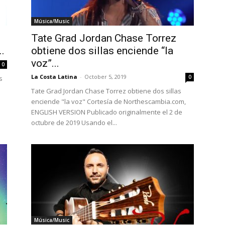
Música/Music
o
Tate Grad Jordan Chase Torrez
.
obtiene dos sillas enciende “la
voz”...
0
La Costa Latina
-
October 5, 2019
0
s
Tate Grad Jordan Chase Torrez obtiene dos sillas
enciende "la voz" Cortesía de Northescambia.com,
ENGLISH VERSION Publicado originalmente el 2 de
octubre de 2019 Usando el...
Música/Music