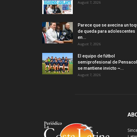
August 7, 2026
Parece que se avecina un to
de queda para adolescentes
en...
August 7, 2026
El equipo de fútbol
semiprofesional de Pensaco
se mantiene invicto ~...
August 7, 2026
AB
Sinc
Lati