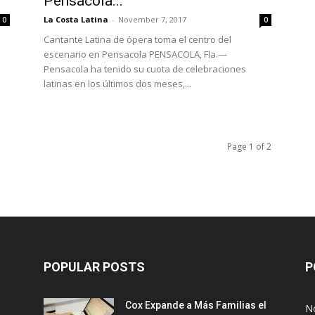
Pensacola...
La Costa Latina
-
November 7, 2017
0
0
Cantante Latina de ópera toma el centro del
escenario en Pensacola PENSACOLA, Fla.—
Pensacola ha tenido su cuota de celebraciones
latinas en los últimos dos meses,...
Page 1 of 2
POPULAR POSTS
P
Cox Expande a Más Familias el
No