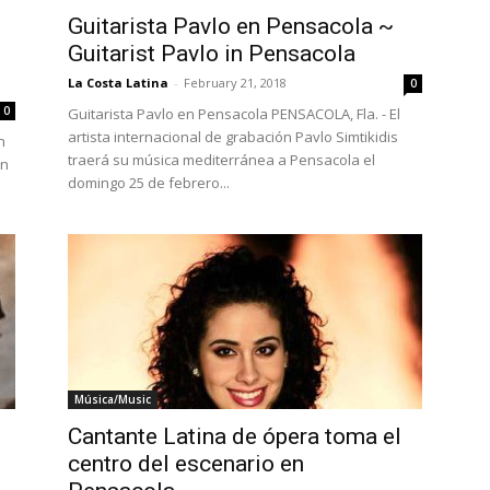
Guitarista Pavlo en Pensacola ~
Guitarist Pavlo in Pensacola
La Costa Latina
-
February 21, 2018
0
0
Guitarista Pavlo en Pensacola PENSACOLA, Fla. - El
artista internacional de grabación Pavlo Simtikidis
n
traerá su música mediterránea a Pensacola el
en
domingo 25 de febrero...
Música/Music
Cantante Latina de ópera toma el
centro del escenario en