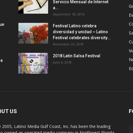
Servicio Mensual de Internet
G
a...
September 18, 2016
E
C
que
Festival Latino celebra
diversidad y unidad ~ Latino
Sa
Festival celebrates diversity...
Cu
November 25, 2018
Vi
2018 Latin Salsa Festival
N
la
June 6, 2018
E
OUT US
F
e 2005, Latino Media Gulf Coast, Inc. has been the leading
no owned an operated media company in Northwest Florida