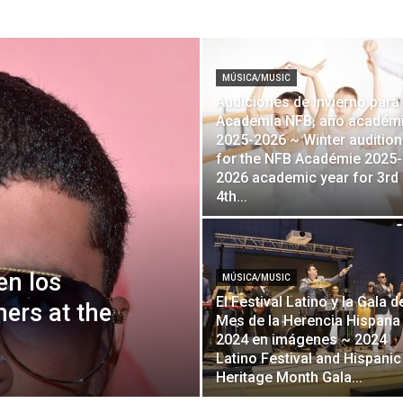
MÚSICA/MUSIC
Audiciones de invierno para 
Academia NFB, año académ
2025-2026 ~ Winter auditio
for the NFB Académie 2025-
2026 academic year for 3rd
4th...
en los
MÚSICA/MUSIC
El Festival Latino y la Gala d
ers at the
Mes de la Herencia Hispana
2024 en imágenes ~ 2024
Latino Festival and Hispanic
Heritage Month Gala...