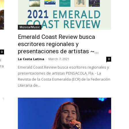
Música/Music
Emerald Coast Review busca
escritores regionales y
presentaciones de artistas ~...
0
La Costa Latina
-
March 7, 2021
0
e
ra
Emerald Coast Review busca escritores regionales y
presentaciones de artistas PENSACOLA, Fla. - La
Revista de la Costa Esmeralda (ECR) de la Federación
Literaria de...