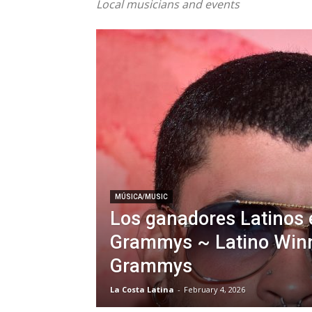
Local musicians and events
MÚSICA/MUSIC
Los ganadores Latinos 
Grammys ~ Latino Winn
Grammys
La Costa Latina
-
February 4, 2026