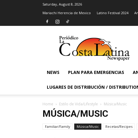
Saturday, August 8, 2026
Mariachi Herencia de Mexico
Latino Festival 2024
An
La
Costa
Latina
Newspaper
NEWS
PLAN PARA EMERGENCIAS
AN
LUGARES DE DISTRIBUCIÓN / DISTRIBUTIO
Home
Estilo de Vida/Lifestyle
Música/Music
MÚSICA/MUSIC
Familiar/Family
Música/Music
Recetas/Recipes