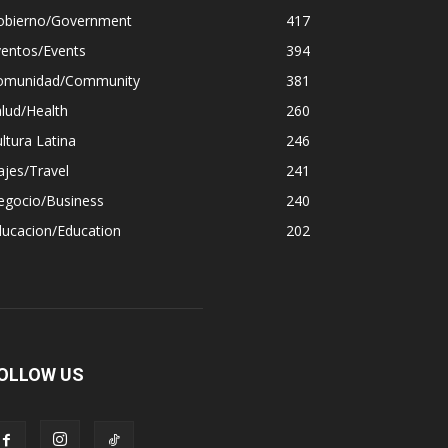
obierno/Government
417
ventos/Events
394
omunidad/Community
381
lud/Health
260
ltura Latina
246
ajes/Travel
241
egocio/Business
240
ducacion/Education
202
OLLOW US