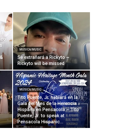
la
ico
ns
MÚSICA/MUSIC
 &
Se extrañará a Rickyto ~
Rickyto will be missed
MÚSICA/MUSIC
el
Tito Puente, Jr. hablará en la
Gala del Mes de la Herencia
Hispana en Pensacola ~ Tito
Puente, Jr. to speak at
Pensacola Hispanic...