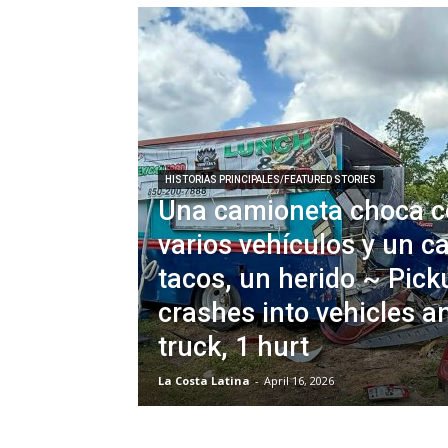
HISTORIAS PRINCIPALES/FEATURED STORIES
Una camioneta choca c
varios vehículos y un c
tacos, un herido ~ Pick
crashes into vehicles a
truck, 1 hurt
La Costa Latina
-
April 16, 2026