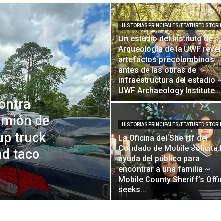
HISTORIAS PRINCIPALES/FEATURED STORI
Un estudio del Instituto de
Arqueología de la UWF reve
artefactos precolombinos
antes de las obras de
infraestructura del estadio 
UWF Archaeology Institute...
ontra
amión de
HISTORIAS PRINCIPALES/FEATURED STORI
up truck
La Oficina del Sheriff del
Condado de Mobile solicita 
nd taco
ayuda del público para
encontrar a una familia ~
Mobile County Sheriff’s Offi
seeks...