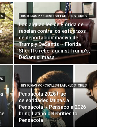
ES
HISTORIAS PRINCIPALES/FEATURED STORIES
Los alguaciles de Florida se
la
rebelan contra los esfuerzos
de deportación masiva de
Trump y DeSantis ~ Florida
~
Sheriffs rebel against Trump’s,
DeSantis’ mass...
ES
HISTORIAS PRINCIPALES/FEATURED STORIES
la
Pensacola 2026 trae
celebridades latinas a
Pensacola ~ Pensacola 2026
ce
bring Latino celebrities to
Pensacola