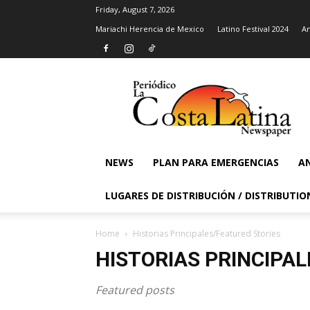
Friday, August 7, 2026
Mariachi Herencia de Mexico
Latino Festival 2024
An
La
Costa
Latina
Newspaper
NEWS
PLAN PARA EMERGENCIAS
AN
LUGARES DE DISTRIBUCIÓN / DISTRIBUTIO
Home
Historias Principales/Featured Stories
HISTORIAS PRINCIPA
Featured posts