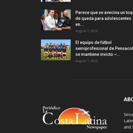
Parece que se avecina un to
de queda para adolescentes
en...
August 7, 2026
El equipo de fútbol
semiprofesional de Pensaco
se mantiene invicto ~...
August 7, 2026
AB
Sinc
Lati
and 