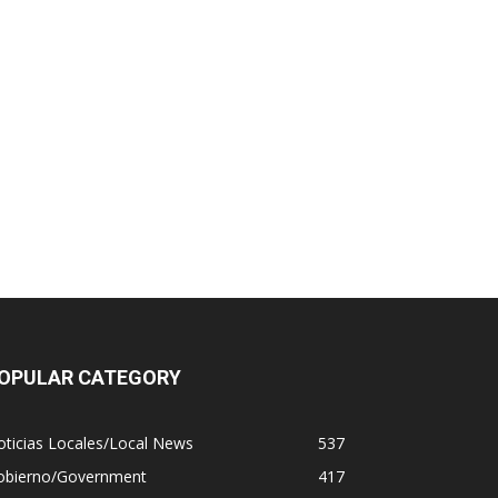
OPULAR CATEGORY
ticias Locales/Local News
537
obierno/Government
417