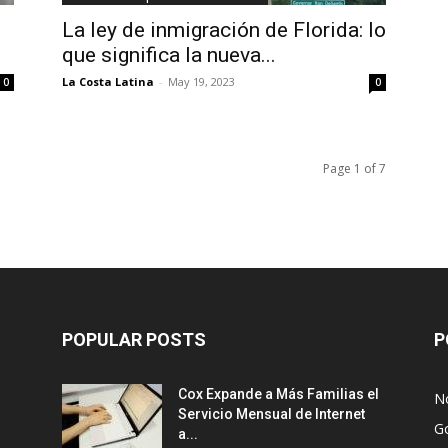
La ley de inmigración de Florida: lo
que significa la nueva...
La Costa Latina
-
May 19, 2023
0
0
Page 1 of 7
POPULAR POSTS
P
Cox Expande a Más Familias el
No
Servicio Mensual de Internet
G
a...