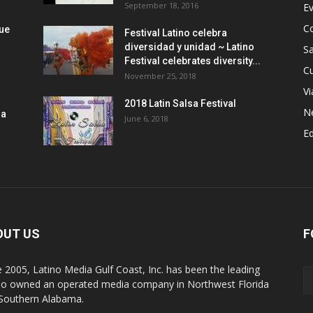
September 18, 2016
E
C
que
Festival Latino celebra
diversidad y unidad ~ Latino
Sa
Festival celebrates diversity...
Cu
November 25, 2018
Vi
2018 Latin Salsa Festival
N
la
June 6, 2018
E
OUT US
F
e 2005, Latino Media Gulf Coast, Inc. has been the leading
no owned an operated media company in Northwest Florida
Southern Alabama.