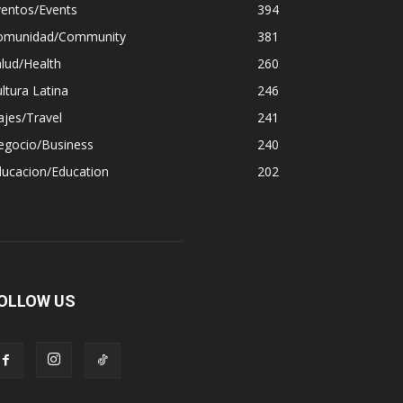
ventos/Events
394
omunidad/Community
381
lud/Health
260
ltura Latina
246
ajes/Travel
241
egocio/Business
240
ducacion/Education
202
OLLOW US