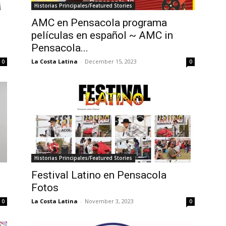
Historias Principales/Featured Stories
AMC en Pensacola programa
películas en español ~ AMC in
Pensacola...
La Costa Latina
-
December 15, 2023
0
0
Historias Principales/Featured Stories
Festival Latino en Pensacola
Fotos
La Costa Latina
-
November 3, 2023
0
0