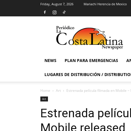
Friday, August 7, 2026
Mariachi Herencia de Mexico
La
Costa
Latina
Newspaper
NEWS
PLAN PARA EMERGENCIAS
A
LUGARES DE DISTRIBUCIÓN / DISTRIBUTIO
Home
Art
Estrenada película filmada en Mobile ~
Art
Estrenada pelícu
Mobile released