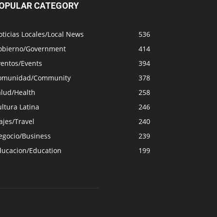
OPULAR CATEGORY
ticias Locales/Local News
536
obierno/Government
414
ventos/Events
394
omunidad/Community
378
alud/Health
258
ltura Latina
246
ajes/Travel
240
egocio/Business
239
ducacion/Education
199