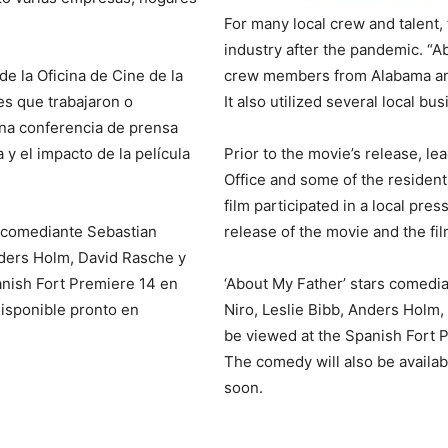
For many local crew and talent, t
industry after the pandemic. “A
 de la Oficina de Cine de la
crew members from Alabama and
es que trabajaron o
It also utilized several local b
 una conferencia de prensa
a y el impacto de la película
Prior to the movie’s release, le
Office and some of the resident
film participated in a local pr
l comediante Sebastian
release of the movie and the fil
nders Holm, David Rasche y
panish Fort Premiere 14 en
‘About My Father’ stars comedi
isponible pronto en
Niro, Leslie Bibb, Anders Holm,
be viewed at the Spanish Fort P
The comedy will also be availa
soon.