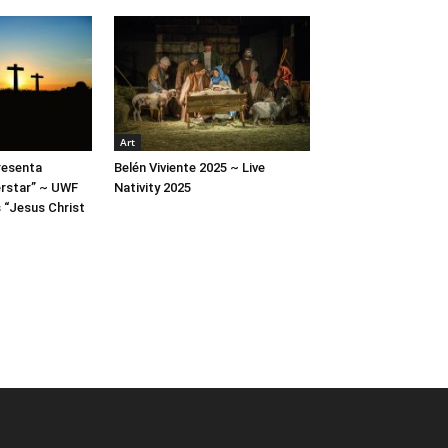
Art
resenta
Belén Viviente 2025 ~ Live
rstar” ~ UWF
Nativity 2025
 “Jesus Christ