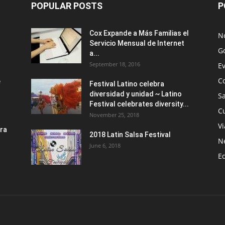
POPULAR POSTS
P
Cox Expande a Más Familias el
No
Servicio Mensual de Internet
G
a...
September 18, 2016
E
C
e
Festival Latino celebra
.
diversidad y unidad ~ Latino
S
Festival celebrates diversity...
Cu
November 25, 2018
Vi
ra
2018 Latin Salsa Festival
.
N
June 6, 2018
E