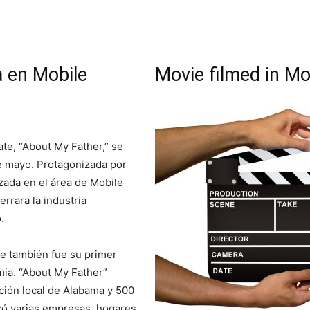
a en Mobile
Movie filmed in Mo
te, “About My Father,” se
de mayo. Protagonizada por
izada en el área de Mobile
rara la industria
.
te también fue su primer
mia. “About My Father”
ción local de Alabama y 500
izó varias empresas, hogares