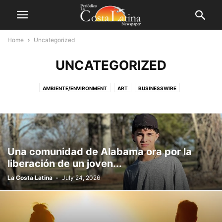
Home
Uncategorized
UNCATEGORIZED
AMBIENTE/ENVIRONMENT
ART
BUSINESSWIRE
COMUNIDAD/COMMUNITY
CORONAVIRUS COVID-19
DEPORTES/SPORTS
EDITIONS
EMERGENCIA/EMERGENCY
ENTERTAINMENT
ESTILO DE VIDA/LIFESTYLE
FERIADOS/HOLIDAYS
FINANCE
FLORIDA NEWS
HISTORIAS PRINCIPALES/FEATURED STORIES
Una comunidad de Alabama ora por la
HURRICANE SEASON
LATINO FESTIVAL PENSACOLA
POLITICS
liberación de un joven...
PUBLICATIONS
SALUD/HEALTH
SEGURIDAD/SAFETY
La Costa Latina
-
July 24, 2026
TECNOLOGÍA / TECHNOLOGY
VIDEOS