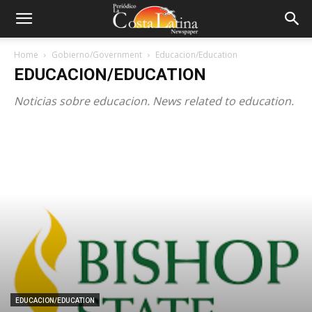
Home
Gobierno/Government
Educacion/Education
EDUCACION/EDUCATION
Noticias sobre educacion. News related to education.
EDUCACION/EDUCATION