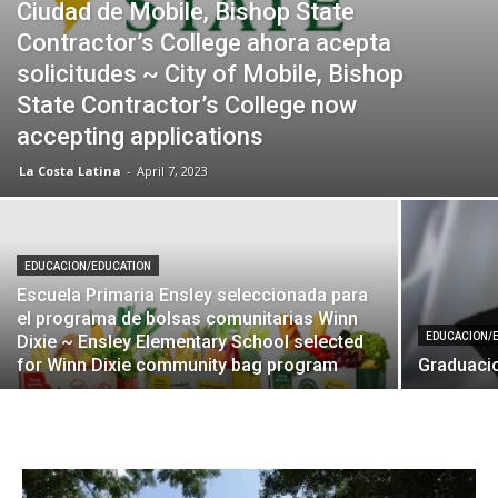
Ciudad de Mobile, Bishop State
Contractor’s College ahora acepta
solicitudes ~ City of Mobile, Bishop
State Contractor’s College now
accepting applications
La Costa Latina
-
April 7, 2023
EDUCACION/EDUCATION
Escuela Primaria Ensley seleccionada para
el programa de bolsas comunitarias Winn
EDUCACION/
Dixie ~ Ensley Elementary School selected
for Winn Dixie community bag program
Graduaci