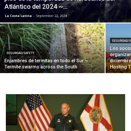
Atlántico del 2024 ~...
La Costa Latina
-
September 22, 2024
SEGURIDAD/
Los soco
SEGURIDAD/SAFETY
organizan
Enjambres de termitas en todo el Sur ~
diciembr
Termite swarms across the South
Hosting T