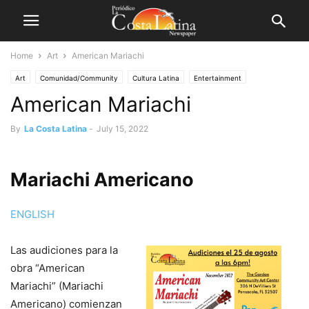
Home
Art
American Mariachi
Art
Comunidad/Community
Cultura Latina
Entertainment
American Mariachi
Eventos/Events
By
La Costa Latina
-
July 15, 2022
Mariachi Americano
ENGLISH
Las audiciones para la
obra “American
Mariachi” (Mariachi
Americano) comienzan