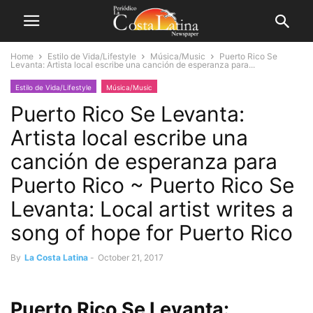
Home
Estilo de Vida/Lifestyle
Música/Music
Puerto Rico Se
Levanta: Artista local escribe una canción de esperanza para...
Estilo de Vida/Lifestyle
Música/Music
Puerto Rico Se Levanta:
Artista local escribe una
canción de esperanza para
Puerto Rico ~ Puerto Rico Se
Levanta: Local artist writes a
song of hope for Puerto Rico
By
La Costa Latina
-
October 21, 2017
Puerto Rico Se Levanta: