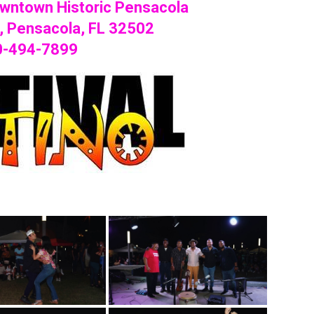
wntown Historic Pensacola
, Pensacola, FL 32502
0-494-7899