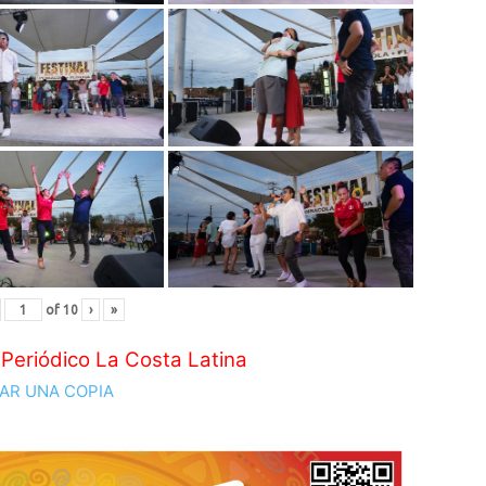
of
10
›
»
 Periódico La Costa Latina
AR UNA COPIA