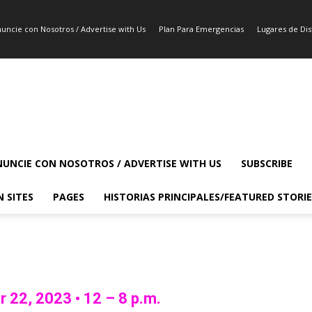
uncie con Nosotros / Advertise with Us
Plan Para Emergencias
Lugares de Dist
UNCIE CON NOSOTROS / ADVERTISE WITH US
SUBSCRIBE
N SITES
PAGES
HISTORIAS PRINCIPALES/FEATURED STORIE
 22, 2023 • 12 – 8 p.m.