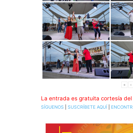
«
‹
La entrada es gratuita cortesía del
SÍGUENOS
|
SUSCRÍBETE AQUÍ
|
ENCONTR