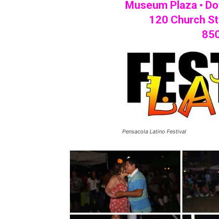
Museum Plaza •
Do
120 Church St
85
Pensacola Latino Festival