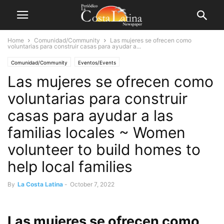
Home
Comunidad/Community
Las mujeres se ofrecen como
voluntarias para construir casas para ayudar a...
Comunidad/Community
Eventos/Events
Las mujeres se ofrecen como
voluntarias para construir
casas para ayudar a las
familias locales ~ Women
volunteer to build homes to
help local families
By
La Costa Latina
-
October 7, 2022
Las mujeres se ofrecen como