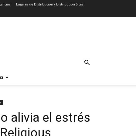
gencias
Lugares de Distribución / Distribution Sites
ES
n
 alivia el estrés
 Religious