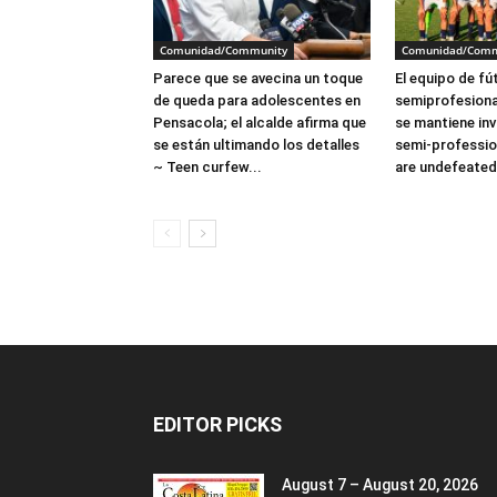
Comunidad/Community
Comunidad/Comm
Parece que se avecina un toque
El equipo de fú
de queda para adolescentes en
semiprofesiona
Pensacola; el alcalde afirma que
se mantiene in
se están ultimando los detalles
semi-professio
~ Teen curfew...
are undefeated
EDITOR PICKS
August 7 – August 20, 2026