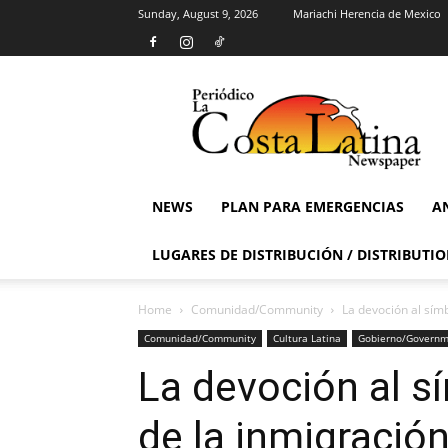
Sunday, August 9, 2026
Mariachi Herencia de Mexico
La
Costa
Latina
Newspaper
NEWS
PLAN PARA EMERGENCIAS
A
LUGARES DE DISTRIBUCIÓN / DISTRIBUTIO
Home
Comunidad/Community
La devoción al símbo
Comunidad/Community
Cultura Latina
Gobierno/Govern
La devoción al sí
de la inmigración