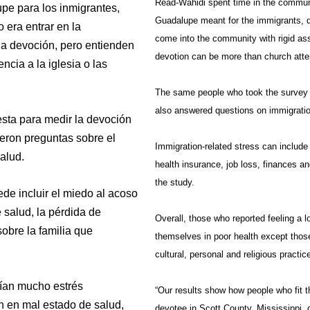
Read-Wahidi spent time in the communit
upe para los inmigrantes,
Guadalupe meant for the immigrants, d
 era entrar en la
come into the community with rigid as
la devoción, pero entienden
devotion can be more than church atte
cia a la iglesia o las
The same people who took the survey t
also answered questions on immigration
sta para medir la devoción
eron preguntas sobre el
Immigration-related stress can include 
alud.
health insurance, job loss, finances a
the study.
ede incluir el miedo al acoso
e salud, la pérdida de
Overall, those who reported feeling a lo
obre la familia que
themselves in poor health except thos
cultural, personal and religious practic
tían mucho estrés
“Our results show how people who fit 
on en mal estado de salud,
devotee in Scott County, Mississippi, 