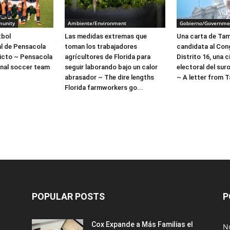
unity
Ambiente/Environment
Gobierno/Governme
tbol
Las medidas extremas que
Una carta de Tami
l de Pensacola
toman los trabajadores
candidata al Con
victo ~ Pensacola
agrícultores de Florida para
Distrito 16, una 
nal soccer team
seguir laborando bajo un calor
electoral del sur
abrasador ~ The dire lengths
~ A letter from T
Florida farmworkers go...
POPULAR POSTS
P
Cox Expande a Más Familias el
No