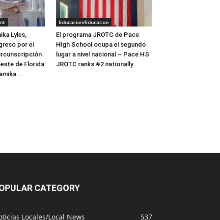
nt
Educacion/Education
ka Lyles,
El programa JROTC de Pace
greso por el
High School ocupa el segundo
circunscripción
lugar a nivel nacional ~ Pace HS
oeste de Florida
JROTC ranks #2 nationally
amika...
OPULAR CATEGORY
ticias Locales/Local News
537