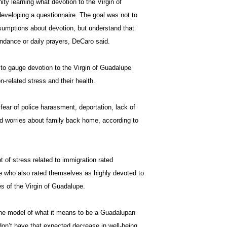
y learning what devotion to the Virgin of
eveloping a questionnaire. The goal was not to
sumptions about devotion, but understand that
ndance or daily prayers, DeCaro said.
o gauge devotion to the Virgin of Guadalupe
-related stress and their health.
fear of police harassment, deportation, lack of
nd worries about family back home, according to
t of stress related to immigration rated
e who also rated themselves as highly devoted to
es of the Virgin of Guadalupe.
the model of what it means to be a Guadalupan
don’t have that expected decrease in well-being