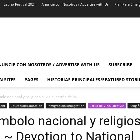
Latino Festival 2024
Anuncie con Nosotros / Advertise with Us
Plan Para Emer
NUNCIE CON NOSOTROS / ADVERTISE WITH US
SUBSCRIBE
N SITES
PAGES
HISTORIAS PRINCIPALES/FEATURED STORI
lo nacional y religioso alivia el estrés de la...
ment
Educacion/Education
Inmigracion/Immigration
Estilo de Vida/Lifestyle
Religió
mbolo nacional y religioso
 ~ Devotion to National,