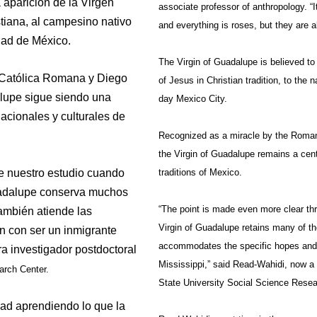
aparición de la Virgen
associate professor of anthropology. “
stiana, al campesino nativo
and everything is roses, but they are abl
dad de México.
The Virgin of Guadalupe is believed to
 Católica Romana y Diego
of Jesus in Christian tradition, to the
lupe sigue siendo una
day Mexico City.
 nacionales y culturales de
Recognized as a miracle by the Roman
the Virgin of Guadalupe remains a centra
e nuestro estudio cuando
traditions of Mexico.
uadalupe conserva muchos
“The point is made even more clear th
ambién atiende las
Virgin of Guadalupe retains many of t
n con ser un inmigrante
accommodates the specific hopes and f
ra investigador postdoctoral
Mississippi,” said Read-Wahidi, now a 
arch Center.
State University Social Science Resea
ad aprendiendo lo que la