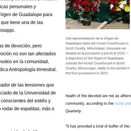
ticas personales y
 Virgen de Guadalupe para
 que tiene una de las
ssippi.
Una representación de la Virgen de
Guadalupe fuera del Forest Courthouse in
as de devoción, pero
Scott County, Mississippi, lista para ser
evoción no son tan afectados
llevada en la procesión a pie en el 2012. ~
A depiction of the Virgin of Guadalupe
evotos en la comunidad,
outside the Forest Courthouse in Scott
County, Mississippi, ready to be carried in
ica Antropología trimestral.
the foot procession in 2012.
ador de las tensiones que
ociado de la Universidad de
health of the devoted are not as affect
 conscientes del estrés y
community, according to the
study pub
o rodar de espaldas, más o
Quarterly
.
“It has provided a kind of buffer of th