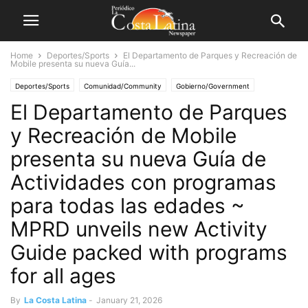
Home
Deportes/Sports
El Departamento de Parques y Recreación de
Mobile presenta su nueva Guía...
Deportes/Sports
Comunidad/Community
Gobierno/Government
El Departamento de Parques
Recreación/Recreation
y Recreación de Mobile
presenta su nueva Guía de
Actividades con programas
para todas las edades ~
MPRD unveils new Activity
Guide packed with programs
for all ages
By
La Costa Latina
-
January 21, 2026