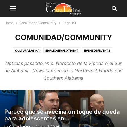
Home
Comunidad/Community
Page 190
COMUNIDAD/COMMUNITY
CULTURA LATINA
EMPLEO/EMPLOYMENT
EVENTOS/EVENTS
GOBIERNO/GOVERNMENT
NEGOCIO/BUSINESS
Noticias pasando en el Noroeste de la Florida o el Sur
NOTICIAS LOCALES/LOCAL NEWS
RECREACIÓN/RECREATION
de Alabama. News happening in Northwest Florida and
Southern Alabama
Parece que se avecina un toque de queda
para adolescentes en...
La Costa Latina
-
August 7, 2026