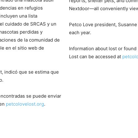
reports, shelter pets, and com
idencias en refugios
Nextdoor—all conveniently vie
ncluyen una lista
 el cuidado de SRCAS y un
Petco Love president, Susanne 
mascotas perdidas y
each year.
caciones de la comunidad de
le en el sitio web de
Information about lost or found
Lost can be accessed at
petcol
, indicó que se estima que
o.
encontradas se puede enviar
 en
petcolovelost.org
.