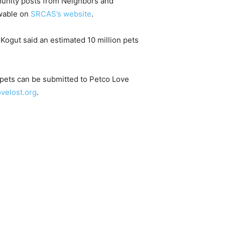
munity posts from Neighbors and
wable on
SRCAS’s website
.
Kogut said an estimated 10 million pets
 pets can be submitted to Petco Love
ovelost.org
.