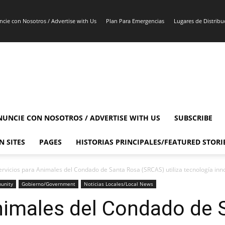
cie con Nosotros / Advertise with Us
Plan Para Emergencias
Lugares de Distribuc
NUNCIE CON NOSOTROS / ADVERTISE WITH US
SUBSCRIBE
N SITES
PAGES
HISTORIAS PRINCIPALES/FEATURED STORI
ervicios para Animales del Condado de Santa Rosa (SRCAS) utiliza tecnología inn
unity
Gobierno/Government
Noticias Locales/Local News
Animales del Condado de 