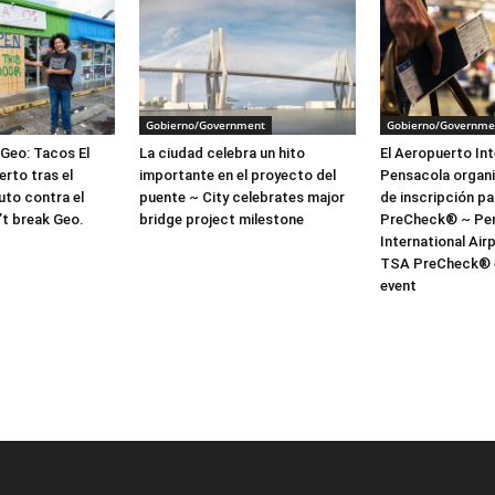
Gobierno/Government
Gobierno/Governme
 Geo: Tacos El
La ciudad celebra un hito
El Aeropuerto Int
erto tras el
importante en el proyecto del
Pensacola organi
uto contra el
puente ~ City celebrates major
de inscripción p
’t break Geo.
bridge project milestone
PreCheck® ~ Pe
International Air
TSA PreCheck® 
event