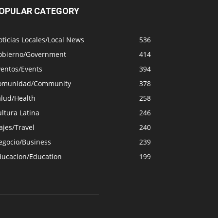
OPULAR CATEGORY
ticias Locales/Local News
536
obierno/Government
414
ventos/Events
394
omunidad/Community
378
alud/Health
258
ltura Latina
246
ajes/Travel
240
egocio/Business
239
ducacion/Education
199