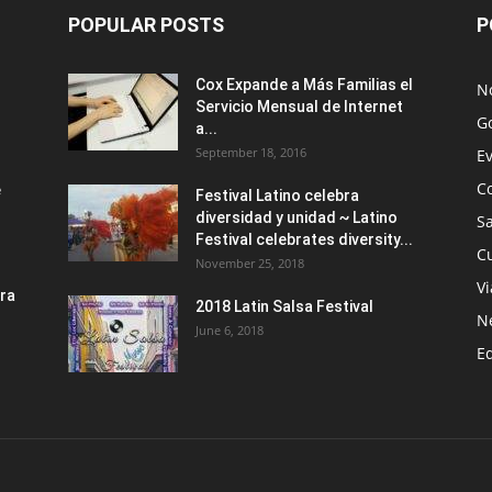
POPULAR POSTS
P
Cox Expande a Más Familias el
No
Servicio Mensual de Internet
G
a...
September 18, 2016
E
C
e
Festival Latino celebra
.
diversidad y unidad ~ Latino
S
Festival celebrates diversity...
Cu
November 25, 2018
Vi
ra
2018 Latin Salsa Festival
.
N
June 6, 2018
E