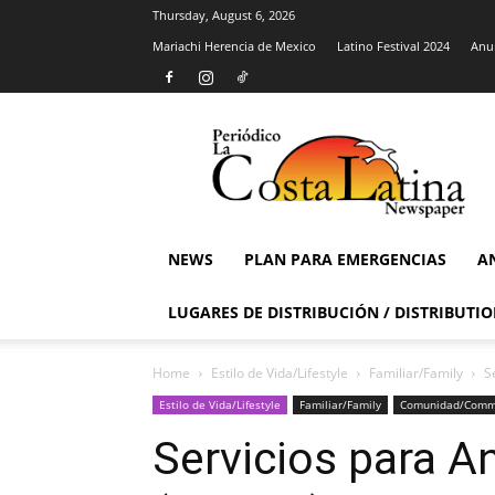
Thursday, August 6, 2026
Mariachi Herencia de Mexico
Latino Festival 2024
Anun
La
Costa
Latina
Newspaper
NEWS
PLAN PARA EMERGENCIAS
A
LUGARES DE DISTRIBUCIÓN / DISTRIBUTIO
Home
Estilo de Vida/Lifestyle
Familiar/Family
S
Estilo de Vida/Lifestyle
Familiar/Family
Comunidad/Comm
Servicios para 