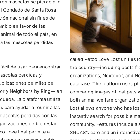
tres mascotas se pierde a lo
del Condado de Santa Rosa
ión nacional sin fines de
cambio en favor de las
animal de todo el país, en
 a las mascotas perdidas
called Petco Love Lost unifies l
fácil de usar para encontrar
the country—including posts fr
mascotas perdidas y
organizations, Nextdoor, and 
ublicaciones de miles de
database. The platform uses ph
oor y Neighbors by Ring— en
comparing images of lost pets w
ueda. La plataforma utiliza
both animal welfare organizatio
os para ayudar a reunir a las
Lost allows anyone who has lost
mascotas perdidas con las
instantly search for possible ma
rganizaciones de bienestar
community. Features include a sc
tco Love Lost permite a
SRCAS’s care and an interactive
ntrado una mascota subir