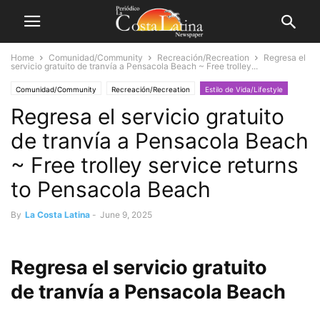
Home
Comunidad/Community
Recreación/Recreation
Regresa el
servicio gratuito de tranvía a Pensacola Beach ~ Free trolley...
Comunidad/Community
Recreación/Recreation
Estilo de Vida/Lifestyle
Regresa el servicio gratuito
Viajes/Travel
de tranvía a Pensacola Beach
~ Free trolley service returns
to Pensacola Beach
By
La Costa Latina
-
June 9, 2025
Regresa el servicio gratuito
de tranvía a Pensacola Beach