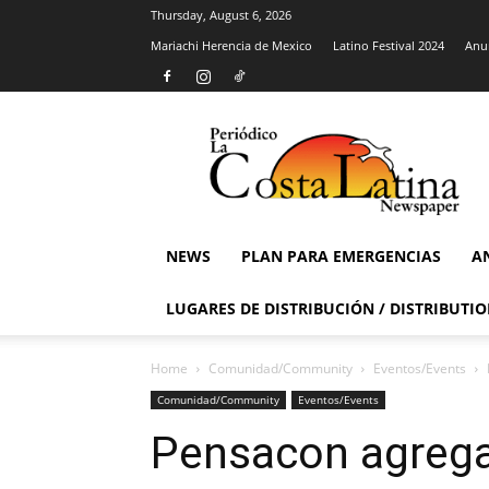
Thursday, August 6, 2026
Mariachi Herencia de Mexico
Latino Festival 2024
Anun
La
Costa
Latina
Newspaper
NEWS
PLAN PARA EMERGENCIAS
A
LUGARES DE DISTRIBUCIÓN / DISTRIBUTIO
Home
Comunidad/Community
Eventos/Events
Comunidad/Community
Eventos/Events
Pensacon agrega 