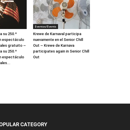
Eventos/Events
a su 250.º
Krewe de Karnaval participa
un espectáculo
nuevamente en el Senior Chill
iales gratuito ~
Out ~ Krewe de Karnava
a su 250.º
participates again in Senior Chill
un espectáculo
Out
ales...
OPULAR CATEGORY