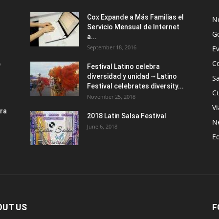
Cox Expande a Más Familias el
No
Servicio Mensual de Internet
G
a...
September 18, 2016
E
C
e
Festival Latino celebra
.
diversidad y unidad ~ Latino
S
Festival celebrates diversity...
Cu
November 25, 2018
Vi
ra
2018 Latin Salsa Festival
.
N
June 6, 2018
E
OUT US
F