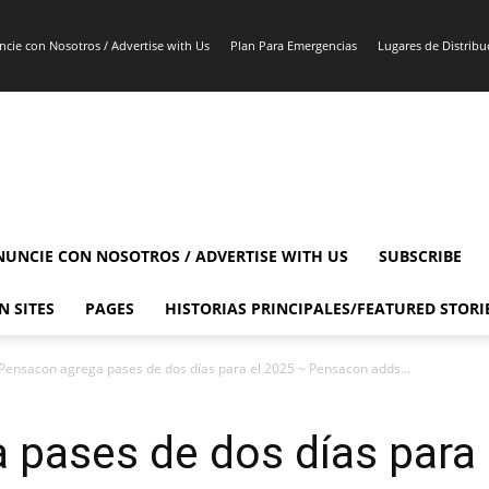
cie con Nosotros / Advertise with Us
Plan Para Emergencias
Lugares de Distribuc
NUNCIE CON NOSOTROS / ADVERTISE WITH US
SUBSCRIBE
N SITES
PAGES
HISTORIAS PRINCIPALES/FEATURED STORI
Pensacon agrega pases de dos días para el 2025 ~ Pensacon adds...
pases de dos días para 