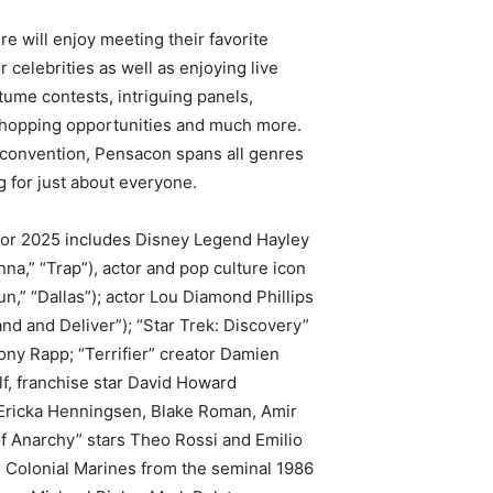
ure will enjoy meeting their favorite
r celebrities as well as enjoying live
ume contests, intriguing panels,
 shopping opportunities and much more.
c convention, Pensacon spans all genres
 for just about everyone.
 for 2025 includes Disney Legend Hayley
nna,” “Trap”), actor and pop culture icon
n,” “Dallas”); actor Lou Diamond Phillips
nd and Deliver”); “Star Trek: Discovery”
ny Rapp; “Terrifier” creator Damien
f, franchise star David Howard
 Ericka Henningsen, Blake Roman, Amir
of Anarchy” stars Theo Rossi and Emilio
he Colonial Marines from the seminal 1986