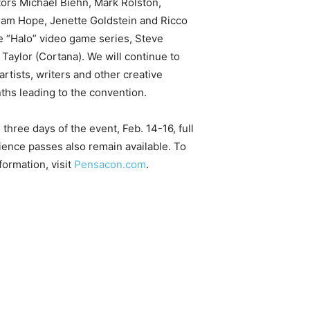
actors Michael Biehn, Mark Rolston,
liam Hope, Jenette Goldstein and Ricco
e “Halo” video game series, Steve
aylor (Cortana). We will continue to
tists, writers and other creative
hs leading to the convention.
 three days of the event, Feb. 14-16, full
ence passes also remain available. To
formation, visit
Pensacon.com
.