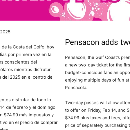
 2025
Pensacon adds two
 de la Costa del Golfo, hoy
ías por primera vez en la
Pensacon, the Gulf Coast’s prem
cos conscientes del
a new two-day ticket for the firs
ólares mientras disfrutan
budget-conscious fans an opport
n del 2025 en el centro de
enjoying multiple days of fun 
Pensacola.
entes disfrutar de todo lo
Two-day passes will allow atte
 14 de febrero y el domingo
to offer on Friday, Feb 14, and
tan $74.99 más impuestos y
$74.99 plus taxes and fees, offe
ativo en el precio de comprar
price of separately purchasing t
ales.