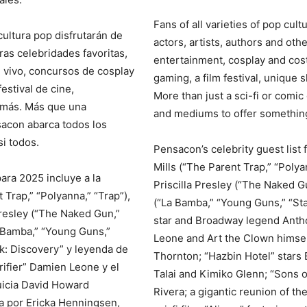
Fans of all varieties of pop cult
cultura pop disfrutarán de
actors, artists, authors and othe
ras celebridades favoritas,
entertainment, cosplay and cost
n vivo, concursos de cosplay
gaming, a film festival, unique
festival de cine,
More than just a sci-fi or comi
 más. Más que una
and mediums to offer something
sacon abarca todos los
i todos.
Pensacon’s celebrity guest list
Mills (“The Parent Trap,” “Polya
ara 2025 incluye a la
Priscilla Presley (“The Naked Gu
Trap,” “Polyanna,” “Trap”),
(“La Bamba,” “Young Guns,” “Sta
 Presley (“The Naked Gun,”
star and Broadway legend Antho
a Bamba,” “Young Guns,”
Leone and Art the Clown himsel
rek: Discovery” y leyenda de
Thornton; “Hazbin Hotel” stars
ifier” Damien Leone y el
Talai and Kimiko Glenn; “Sons 
quicia David Howard
Rivera; a gigantic reunion of t
a por Ericka Henningsen,