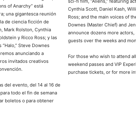
sci-fi film, “Aliens,” featuring 
ons of Anarchy” está
Cynthia Scott, Daniel Kash, Wil
ra; una gigantesca reunión
Ross; and the main voices of th
la de ciencia ficción de
Downes (Master Chief) and Jen T
n, Mark Rolston, Cynthia
announce dozens more actors, ar
ldstein y Ricco Ross; y las
guests over the weeks and mont
os “Halo,” Steve Downes
uiremos anunciando a
For those who wish to attend all
tros invitados creativos
weekend passes and VIP Experi
convención.
purchase tickets, or for more in
s del evento, del 14 al 16 de
para todo el fin de semana
ar boletos o para obtener