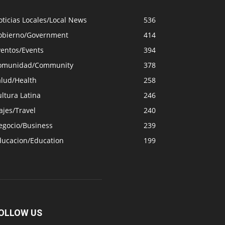
ticias Locales/Local News
536
obierno/Government
414
ventos/Events
394
omunidad/Community
378
alud/Health
258
ltura Latina
246
ajes/Travel
240
egocio/Business
239
ducacion/Education
199
OLLOW US