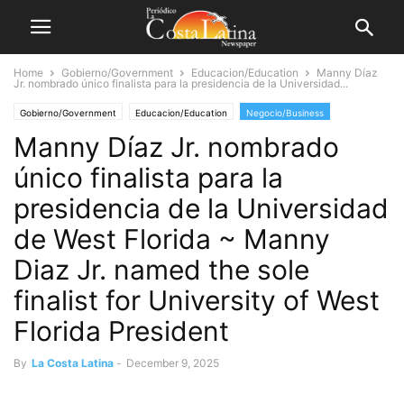
Home
Gobierno/Government
Educacion/Education
Manny Díaz
Jr. nombrado único finalista para la presidencia de la Universidad...
Gobierno/Government
Educacion/Education
Negocio/Business
Manny Díaz Jr. nombrado
Empleo/Employment
único finalista para la
presidencia de la Universidad
de West Florida ~ Manny
Diaz Jr. named the sole
finalist for University of West
Florida President
By
La Costa Latina
-
December 9, 2025