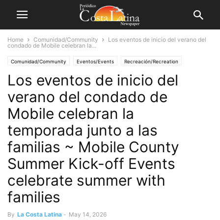
Home
Comunidad/Community
Los eventos de inicio del verano del
condado de Mobile celebran la...
Comunidad/Community
Eventos/Events
Recreación/Recreation
Los eventos de inicio del
verano del condado de
Mobile celebran la
temporada junto a las
familias ~ Mobile County
Summer Kick-off Events
celebrate summer with
families
By
La Costa Latina
-
May 14, 2026