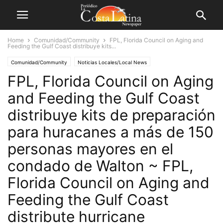
Home
Comunidad/Community
FPL, Florida Council on Aging and
Feeding the Gulf Coast distribuye kits...
Comunidad/Community
Noticias Locales/Local News
FPL, Florida Council on Aging
and Feeding the Gulf Coast
distribuye kits de preparación
para huracanes a más de 150
personas mayores en el
condado de Walton ~ FPL,
Florida Council on Aging and
Feeding the Gulf Coast
distribute hurricane