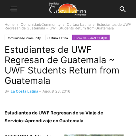
Home
Comunidad/Community
Cultura Latina
Estudiantes de UWF
Regresan de Guatemala ~ UWF Students Return from Guatemala
Comunidad/Community
Cultura Latina
Estilo de Vida/Lifestyle
Estudiantes de UWF
Familiar/Family
Viajes/Travel
Regresan de Guatemala ~
UWF Students Return from
Guatemala
By
La Costa Latina
-
August 23, 2016
Estudiantes de UWF Regresan de su Viaje de
Servicio-Aprendizaje en Guatemala