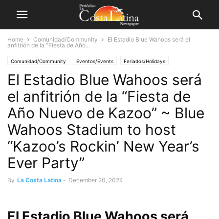
Home
Comunidad/Community
El Estadio Blue Wahoos será el
anfitrión de la “Fiesta de Año...
Comunidad/Community
Eventos/Events
Feriados/Holidays
El Estadio Blue Wahoos será
el anfitrión de la “Fiesta de
Año Nuevo de Kazoo” ~ Blue
Wahoos Stadium to host
“Kazoo’s Rockin’ New Year’s
Ever Party”
By
La Costa Latina
-
December 20, 2024
El Estadio Blue Wahoos será