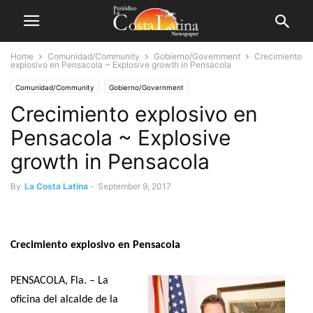
Home
Comunidad/Community
Gobierno/Government
Crecimiento
explosivo en Pensacola ~ Explosive growth in Pensacola
Comunidad/Community
Gobierno/Government
Crecimiento explosivo en
Noticias Locales/Local News
Pensacola ~ Explosive
growth in Pensacola
By
La Costa Latina
-
September 9, 2017
Crecimiento explosivo en Pensacola
PENSACOLA, Fla. – La
oficina del alcalde de la