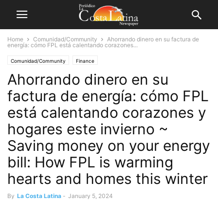
Home
Comunidad/Community
Ahorrando dinero en su factura de
energía: cómo FPL está calentando corazones...
Comunidad/Community
Finance
Ahorrando dinero en su
factura de energía: cómo FPL
está calentando corazones y
hogares este invierno ~
Saving money on your energy
bill: How FPL is warming
hearts and homes this winter
By
La Costa Latina
-
January 5, 2024