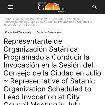
Home
Comunidad/Community
Gobierno/Government
Representante de Organización Satánica Programado a Conducir la
Invocación en la Sesión...
Comunidad/Community
Gobierno/Government
Representante de
Noticias Locales/Local News
Estilo de Vida/Lifestyle
Religión
Organización Satánica
Programado a Conducir la
Invocación en la Sesión del
Consejo de la Ciudad en Julio
~ Representative of Satanic
Organization Scheduled to
Lead Invocation at City
Council Meeting in July