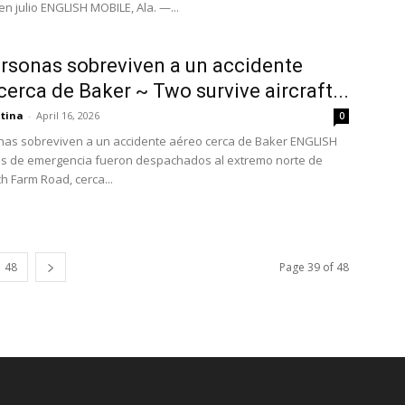
n julio ENGLISH MOBILE, Ala. —...
rsonas sobreviven a un accidente
cerca de Baker ~ Two survive aircraft...
atina
-
April 16, 2026
0
as sobreviven a un accidente aéreo cerca de Baker ENGLISH
os de emergencia fueron despachados al extremo norte de
h Farm Road, cerca...
48
Page 39 of 48