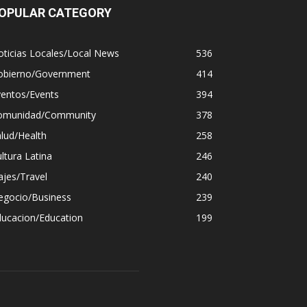
OPULAR CATEGORY
ticias Locales/Local News
536
obierno/Government
414
ventos/Events
394
omunidad/Community
378
lud/Health
258
ltura Latina
246
ajes/Travel
240
egocio/Business
239
ducacion/Education
199