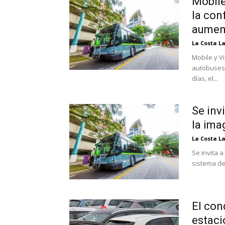
Mobile
la con
aument
La Costa L
Mobile y Vi
autobuses 
días, el...
Se inv
la ima
La Costa L
Se invita 
sistema de
El con
estaci