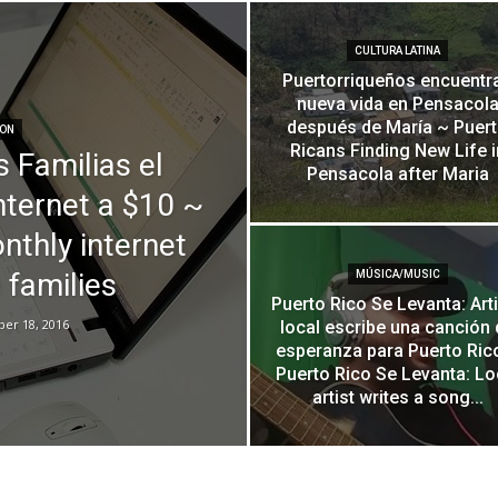
CULTURA LATINA
Puertorriqueños encuentr
nueva vida en Pensacol
después de María ~ Puer
ION
Ricans Finding New Life i
 Familias el
Pensacola after Maria
nternet a $10 ~
thly internet
 families
MÚSICA/MUSIC
Puerto Rico Se Levanta: Art
er 18, 2016
local escribe una canción 
esperanza para Puerto Ric
Puerto Rico Se Levanta: Lo
artist writes a song...