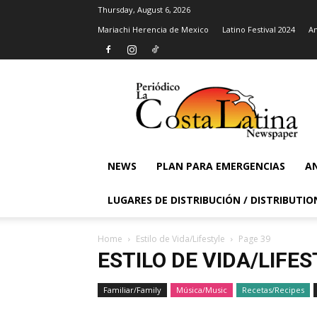
Thursday, August 6, 2026
Mariachi Herencia de Mexico
Latino Festival 2024
An
La
Costa
Latina
Newspaper
NEWS
PLAN PARA EMERGENCIAS
AN
LUGARES DE DISTRIBUCIÓN / DISTRIBUTIO
Home
Estilo de Vida/Lifestyle
Page 39
ESTILO DE VIDA/LIFE
Familiar/Family
Música/Music
Recetas/Recipes