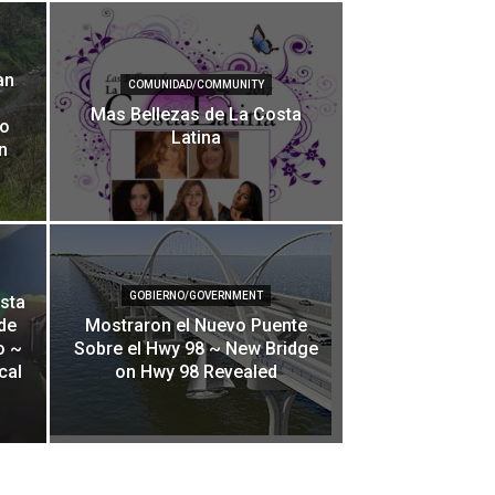
an
COMUNIDAD/COMMUNITY
a
Mas Bellezas de La Costa
to
Latina
n
GOBIERNO/GOVERNMENT
ista
de
Mostraron el Nuevo Puente
o ~
Sobre el Hwy 98 ~ New Bridge
cal
on Hwy 98 Revealed