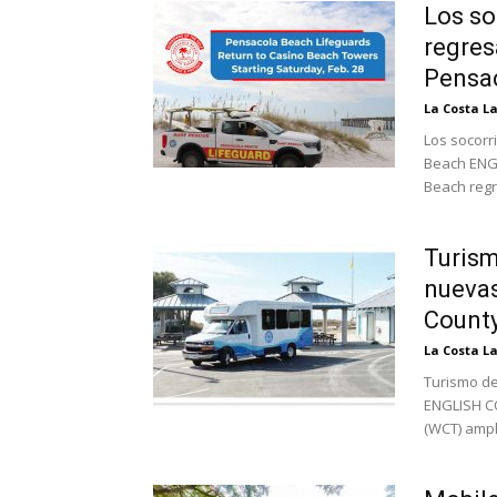
Los so
regres
Pensac
La Costa L
Los socorr
Beach ENGL
Beach regr
Turism
nuevas
County
La Costa L
Turismo de
ENGLISH C
(WCT) ampli