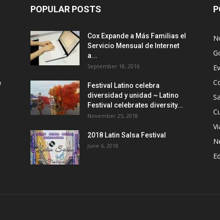
POPULAR POSTS
P
Cox Expande a Más Familias el
No
Servicio Mensual de Internet
G
a...
September 18, 2016
E
C
e
Festival Latino celebra
diversidad y unidad ~ Latino
Sa
Festival celebrates diversity...
Cu
November 25, 2018
Vi
2018 Latin Salsa Festival
N
June 6, 2018
E