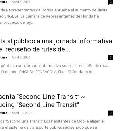
atina
-
April 3, 2026
0
de Representantes de Florida aprueba el aumento del límite
ad ENGLISH La Cámara de Representantes de Florida ha
l proyecto de ley...
ita al público a una jornada informativa
el rediseño de rutas de...
atina
-
April 3, 2026
0
al público a una jornada informativa sobre el rediseño de rutas
 13 de abril ENGLISH PENSACOLA, Fla. – El Condado de...
senta “Second Line Transit” ~
ucing “Second Line Transit”
atina
-
April 16, 2026
0
s “Second Line Transit” Los habitantes de Mobile eligen el
a el sistema de transporte público rediseñado que se