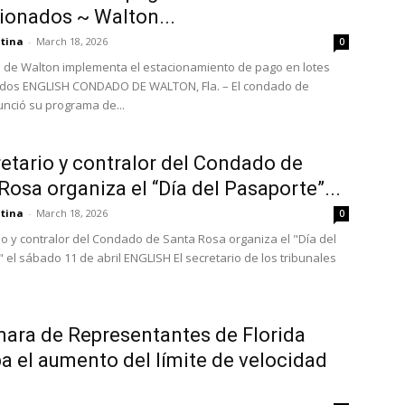
ionados ~ Walton...
atina
-
March 18, 2026
0
 de Walton implementa el estacionamiento de pago en lotes
ados ENGLISH CONDADO DE WALTON, Fla. – El condado de
nció su programa de...
retario y contralor del Condado de
Rosa organiza el “Día del Pasaporte”...
atina
-
March 18, 2026
0
rio y contralor del Condado de Santa Rosa organiza el "Día del
 el sábado 11 de abril ENGLISH El secretario de los tribunales
ara de Representantes de Florida
a el aumento del límite de velocidad