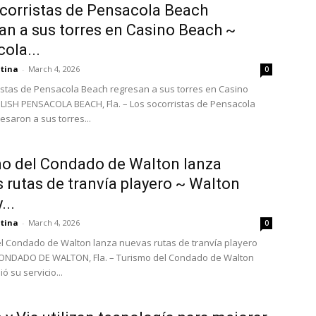
corristas de Pensacola Beach
an a sus torres en Casino Beach ~
ola...
atina
-
March 4, 2026
0
istas de Pensacola Beach regresan a sus torres en Casino
ISH PENSACOLA BEACH, Fla. – Los socorristas de Pensacola
esaron a sus torres...
o del Condado de Walton lanza
 rutas de tranvía playero ~ Walton
...
atina
-
March 4, 2026
0
l Condado de Walton lanza nuevas rutas de tranvía playero
ONDADO DE WALTON, Fla. – Turismo del Condado de Walton
ó su servicio...