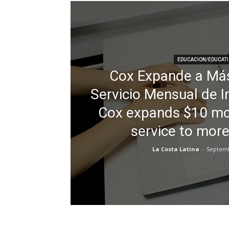
EDUCACION/EDUCAT
Cox Expande a Más
Servicio Mensual de I
Cox expands $10 mon
service to more
La Costa Latina
-
Septemb