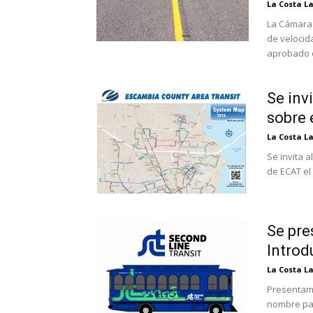
La Costa L
La Cámara 
de velocid
aprobado e
Se inv
sobre 
La Costa L
Se invita 
de ECAT el
Se pre
Introd
La Costa L
Presentamo
nombre par