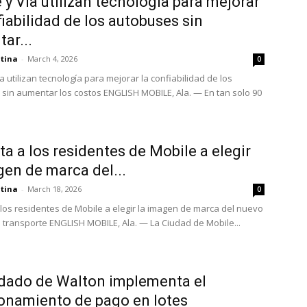
 y Via utilizan tecnología para mejorar
fiabilidad de los autobuses sin
ar...
atina
-
March 4, 2026
0
a utilizan tecnología para mejorar la confiabilidad de los
sin aumentar los costos ENGLISH MOBILE, Ala. — En tan solo 90
ita a los residentes de Mobile a elegir
gen de marca del...
atina
-
March 18, 2026
0
a los residentes de Mobile a elegir la imagen de marca del nuevo
 transporte ENGLISH MOBILE, Ala. — La Ciudad de Mobile...
dado de Walton implementa el
onamiento de pago en lotes