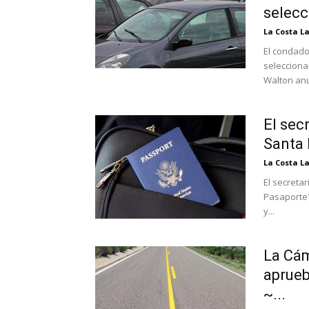
selecc
La Costa L
El condado
seleccion
Walton anu
El sec
Santa 
La Costa L
El secreta
Pasaporte"
y...
La Cám
aprueb
~...