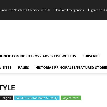
uncie con Nosotros / Advertise with Us
Plan Para Emergencias
Lugares de Dist
UNCIE CON NOSOTROS / ADVERTISE WITH US
SUBSCRIBE
N SITES
PAGES
HISTORIAS PRINCIPALES/FEATURED STORIE
STYLE
Religión
Salud & Belleza/Health & Beauty
Viajes/Travel