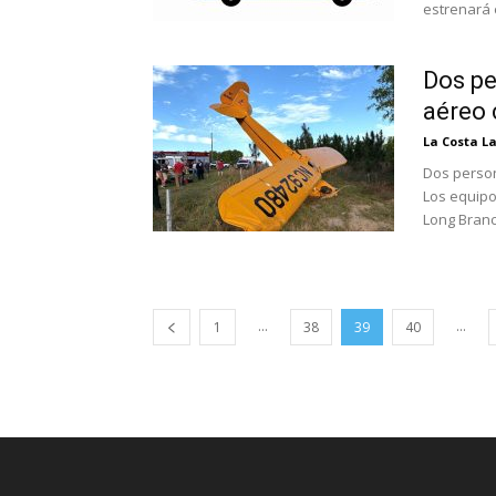
estrenará e
Dos pe
aéreo 
La Costa L
Dos person
Los equip
Long Branc
...
...
1
38
39
40