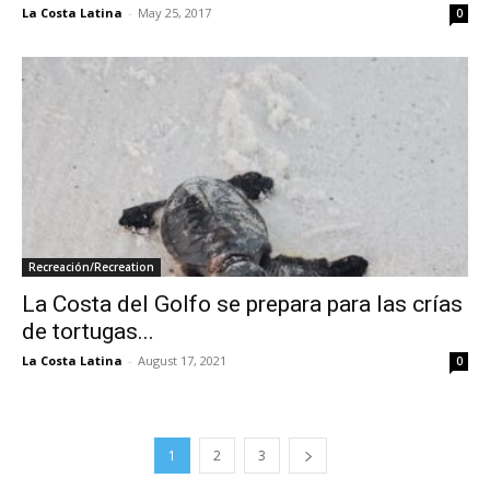
La Costa Latina
-
May 25, 2017
0
Recreación/Recreation
La Costa del Golfo se prepara para las crías
de tortugas...
La Costa Latina
-
August 17, 2021
0
1
2
3