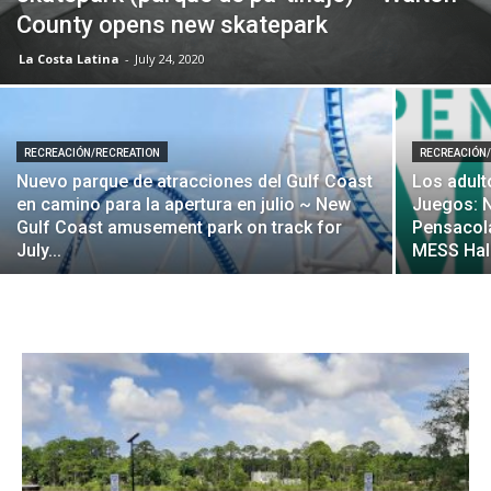
County opens new skatepark
La Costa Latina
-
July 24, 2020
RECREACIÓN/RECREATION
RECREACIÓN
Nuevo parque de atracciones del Gulf Coast
Los adult
en camino para la apertura en julio ~ New
Juegos: N
Gulf Coast amusement park on track for
Pensacola
July...
MESS Hall